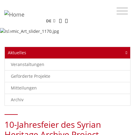
Das Online-Portal des Museums für
Islamische Kunst.
DE
Previous
Next
Aktuelles
Veranstaltungen
Geförderte Projekte
Mitteilungen
Archiv
10-Jahresfeier des Syrian
Heritage Archive Project